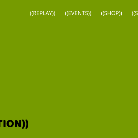
((REPLAY))
((EVENTS))
((SHOP))
((
ION))